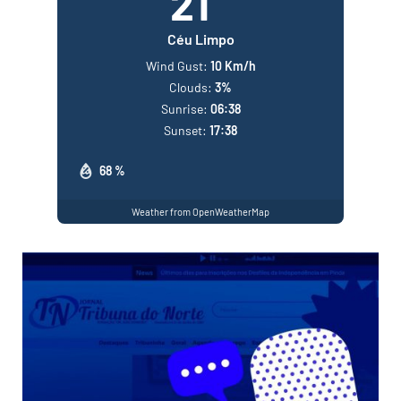
21
Céu Limpo
Wind Gust:
10 Km/h
Clouds:
3%
Sunrise:
06:38
Sunset:
17:38
68 %
Weather from OpenWeatherMap