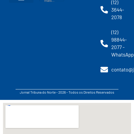
mais...
(12)
3644-
2078
(12)
98844-
2077 -
WhatsApp
contato@j
Jornal Tribuna do Norte - 2026 - Todos os Direitos Reservados