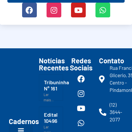
Notícias
Redes
Contato
Recentes
Sociais
Rua Franc
Glicerio, 3
Tribuninha
Centro -
N° 161
Pindamon
Ler
mais...
(12)
3644-
Edital
2077
Cadernos
10496
Ler