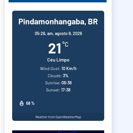
Pindamonhangaba, BR
05:26,
am, agosto 9, 2026
21
°C
Céu Limpo
Wind Gust:
10 Km/h
Clouds:
3%
Sunrise:
06:38
Sunset:
17:38
68 %
Weather from OpenWeatherMap