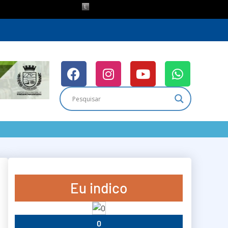
Eu indico
0