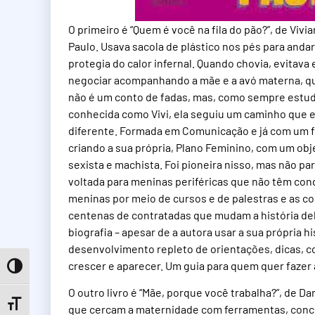
O primeiro é “Quem é você na fila do pão?”, de Viv
Paulo. Usava sacola de plástico nos pés para anda
protegia do calor infernal. Quando chovia, evitav
negociar acompanhando a mãe e a avó materna, que
não é um conto de fadas, mas, como sempre estudo
conhecida como Vivi, ela seguiu um caminho que 
diferente. Formada em Comunicação e já com um f
criando a sua própria, Plano Feminino, com um obj
sexista e machista. Foi pioneira nisso, mas não pa
voltada para meninas periféricas que não têm con
meninas por meio de cursos e de palestras e as c
centenas de contratadas que mudam a história dela
biografia – apesar de a autora usar a sua própria 
desenvolvimento repleto de orientações, dicas, c
crescer e aparecer. Um guia para quem quer fazer
Toggle High Contrast
O outro livro é “Mãe, porque você trabalha?”, de D
Toggle Font size
que cercam a maternidade com ferramentas, concei