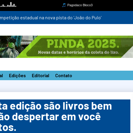
mpetição estadual na nova pista do ‘João do Pulo’
al
Edições
Editorial
Contato
ta edição são livros bem
vão despertar em você
tos.