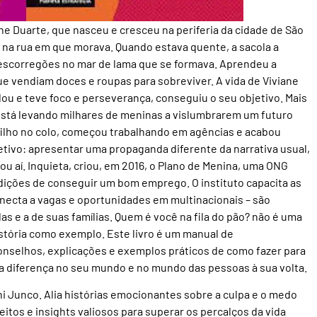
iane Duarte, que nasceu e cresceu na periferia da cidade de São
r na rua em que morava. Quando estava quente, a sacola a
a escorregões no mar de lama que se formava. Aprendeu a
 vendiam doces e roupas para sobreviver. A vida de Viviane
u e teve foco e perseverança, conseguiu o seu objetivo. Mais
está levando milhares de meninas a vislumbrarem um futuro
ilho no colo, começou trabalhando em agências e acabou
etivo: apresentar uma propaganda diferente da narrativa usual,
rou aí. Inquieta, criou, em 2016, o Plano de Menina, uma ONG
dições de conseguir um bom emprego. O instituto capacita as
onecta a vagas e oportunidades em multinacionais – são
s e a de suas famílias. Quem é você na fila do pão? não é uma
história como exemplo. Este livro é um manual de
onselhos, explicações e exemplos práticos de como fazer para
 a diferença no seu mundo e no mundo das pessoas à sua volta.
ani Junco. Alia histórias emocionantes sobre a culpa e o medo
tos e insights valiosos para superar os percalços da vida