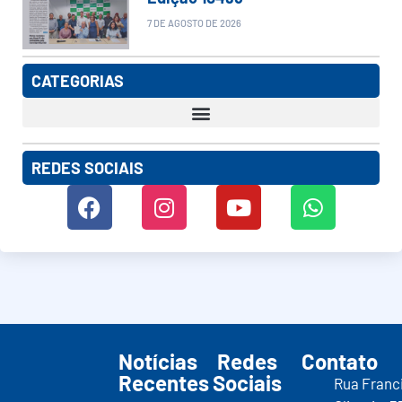
7 DE AGOSTO DE 2026
CATEGORIAS
REDES SOCIAIS
Notícias
Redes
Contato
Recentes
Sociais
Rua Franc