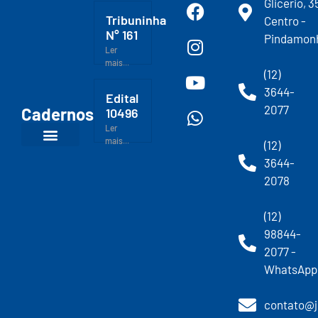
Glicerio, 3
Tribuninha
Centro -
N° 161
Pindamon
Ler
mais...
(12)
3644-
Edital
2077
Cadernos
10496
Ler
mais...
(12)
3644-
2078
(12)
98844-
2077 -
WhatsApp
contato@j