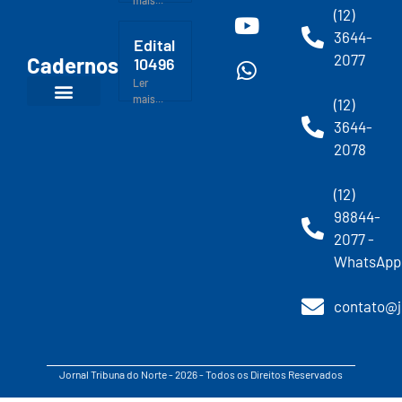
mais...
(12)
3644-
Edital
2077
Cadernos
10496
Ler
mais...
(12)
3644-
2078
(12)
98844-
2077 -
WhatsApp
contato@j
Jornal Tribuna do Norte - 2026 - Todos os Direitos Reservados