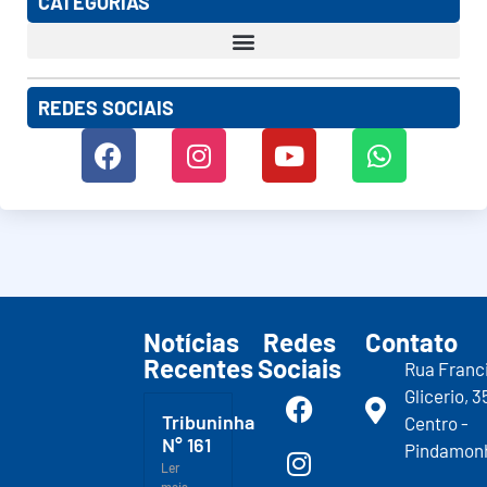
CATEGORIAS
REDES SOCIAIS
Notícias
Redes
Contato
Recentes
Sociais
Rua Franc
Glicerio, 3
Tribuninha
Centro -
N° 161
Pindamon
Ler