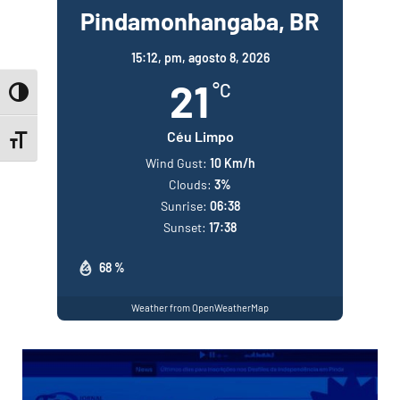
Pindamonhangaba, BR
15:12,
pm, agosto 8, 2026
21
°C
Toggle High Contrast
Céu Limpo
Toggle Font size
Wind Gust:
10 Km/h
Clouds:
3%
Sunrise:
06:38
Sunset:
17:38
68 %
Weather from OpenWeatherMap