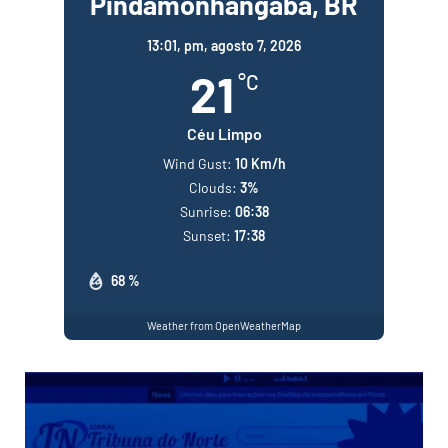
Pindamonhangaba, BR
13:01,
pm, agosto 7, 2026
21
°C
Céu Limpo
Wind Gust:
10 Km/h
Clouds:
3%
Sunrise:
06:38
Sunset:
17:38
68 %
Weather from OpenWeatherMap