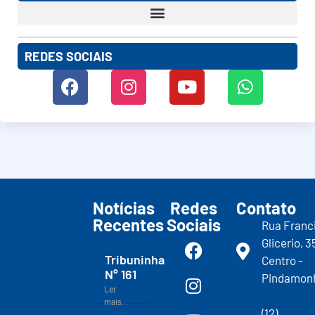
REDES SOCIAIS
Notícias
Redes
Contato
Recentes
Sociais
Rua Franc
Glicerio, 3
Tribuninha
Centro -
N° 161
Pindamon
Ler
mais...
(12)