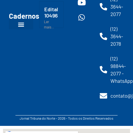
3644-
Edital
2077
Cadernos
10496
Ler
mais...
(12)
3644-
2078
(12)
98844-
2077 -
WhatsApp
contato@j
Jornal Tribuna do Norte - 2026 - Todos os Direitos Reservados