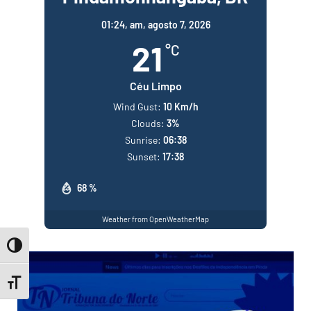
01:24,
am, agosto 7, 2026
21
°C
Céu Limpo
Wind Gust:
10 Km/h
Clouds:
3%
Sunrise:
06:38
Sunset:
17:38
68 %
Weather from OpenWeatherMap
Toggle High Contrast
Toggle Font size