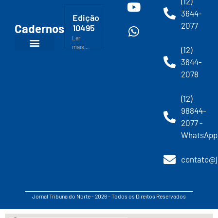
(12)
3644-
Edição
2077
Cadernos
10495
Ler
mais...
(12)
3644-
2078
(12)
98844-
2077 -
WhatsApp
contato@j
Jornal Tribuna do Norte - 2026 - Todos os Direitos Reservados