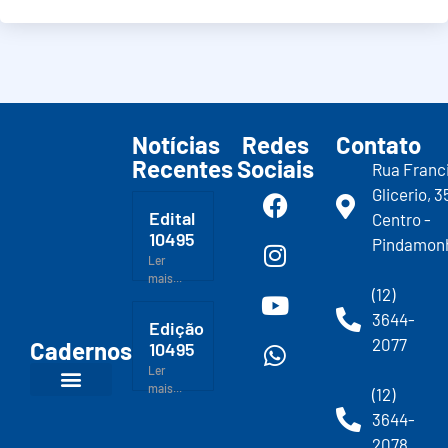
Notícias
Redes
Contato
Recentes
Sociais
Rua Franc
Glicerio, 3
Edital
Centro -
10495
Pindamon
Ler
mais...
(12)
3644-
Edição
2077
Cadernos
10495
Ler
mais...
(12)
3644-
2078