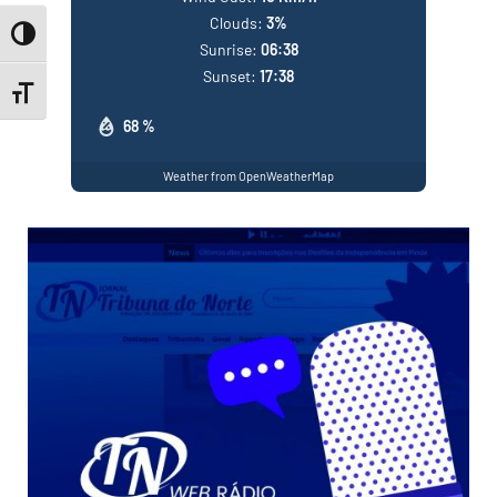
Clouds:
3%
Toggle High Contrast
Sunrise:
06:38
Sunset:
17:38
Toggle Font size
68 %
Weather from OpenWeatherMap