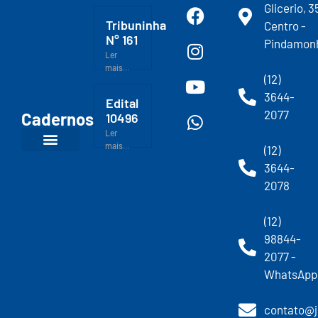
Glicerio, 3
Tribuninha
Centro -
N° 161
Pindamon
Ler
mais...
(12)
3644-
Edital
2077
Cadernos
10496
Ler
mais...
(12)
3644-
2078
(12)
98844-
2077 -
WhatsApp
contato@j