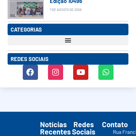
Edição 10496
7 DE AGOSTO DE 2026
CATEGORIAS
REDES SOCIAIS
Notícias
Redes
Contato
Recentes
Sociais
Rua Franc