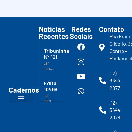
Notícias
Redes
Contato
Recentes
Sociais
Rua Franc
Glicerio, 3
Tribuninha
Centro -
N° 161
Pindamon
Ler
mais...
(12)
3644-
Edital
2077
Cadernos
10496
Ler
mais...
(12)
3644-
2078
(12)