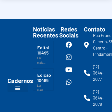
Notícias
Redes
Contato
Recentes
Sociais
Rua Franc
Glicerio, 3
Edital
Centro -
10495
Pindamon
Ler
mais...
(12)
3644-
Edição
2077
Cadernos
10495
Ler
mais...
(12)
3644-
2078