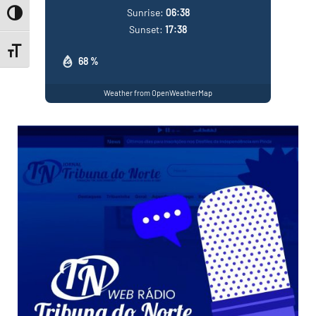
Sunrise:
06:38
Toggle High Contrast
Sunset:
17:38
Toggle Font size
68 %
Weather from OpenWeatherMap