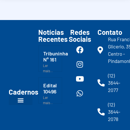
Notícias
Redes
Contato
Recentes
Sociais
Rua Franc
Glicerio, 3
Tribuninha
Centro -
N° 161
Pindamon
Ler
mais...
(12)
3644-
Edital
2077
Cadernos
10496
Ler
mais...
(12)
3644-
2078