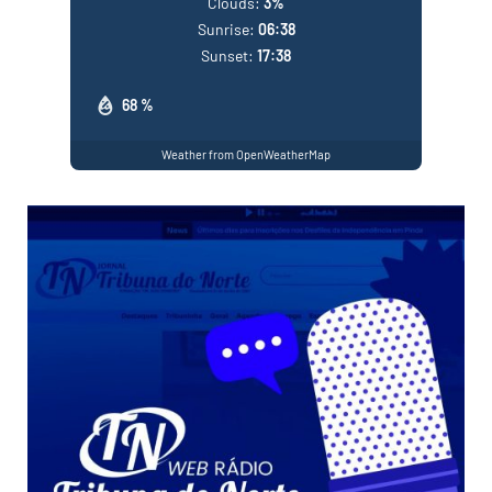
Clouds:
3%
Sunrise:
06:38
Sunset:
17:38
68 %
Weather from OpenWeatherMap