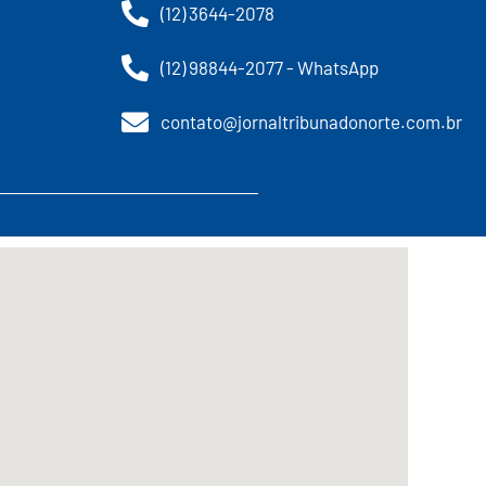
(12) 3644-2078
(12) 98844-2077 - WhatsApp
contato@jornaltribunadonorte.com.br