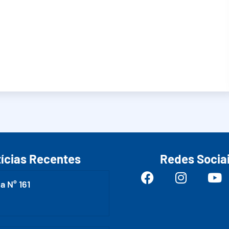
ícias Recentes
Redes Socia
a N° 161