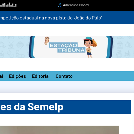
mpetição estadual na nova pista do ‘João do Pulo’
al
Edições
Editorial
Contato
es da Semelp