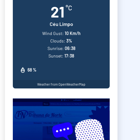
21
°C
Céu Limpo
Wind Gust:
10 Km/h
Clouds:
3%
Sunrise:
06:38
Sunset:
17:38
68 %
Weather from OpenWeatherMap