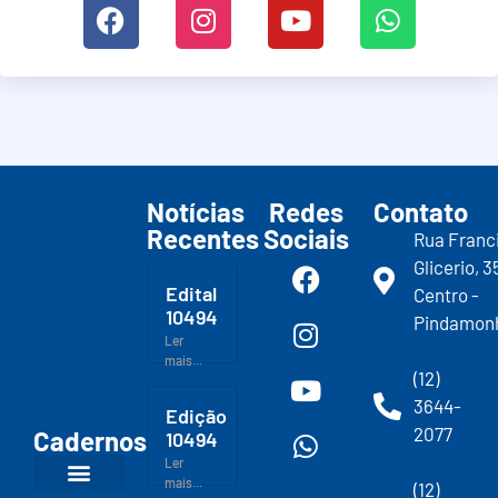
Notícias
Redes
Contato
Recentes
Sociais
Rua Franc
Glicerio, 3
Edital
Centro -
10494
Pindamon
Ler
mais...
(12)
3644-
Edição
2077
Cadernos
10494
Ler
mais...
(12)