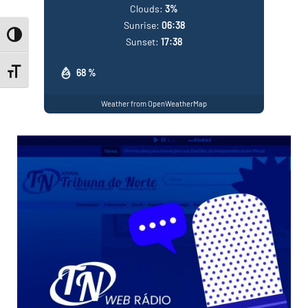
Clouds:
3%
Sunrise:
06:38
Toggle High Contrast
Sunset:
17:38
68 %
Toggle Font size
Weather from OpenWeatherMap