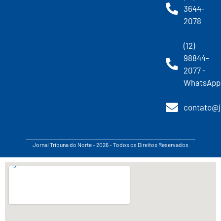
3644-
2078
(12)
98844-
2077 -
WhatsApp
contato@j
Jornal Tribuna do Norte - 2026 - Todos os Direitos Reservados