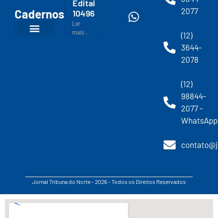
Edital
2077
Cadernos
10496
Ler
mais...
(12)
3644-
2078
(12)
98844-
2077 -
WhatsApp
contato@j
Jornal Tribuna do Norte - 2026 - Todos os Direitos Reservados