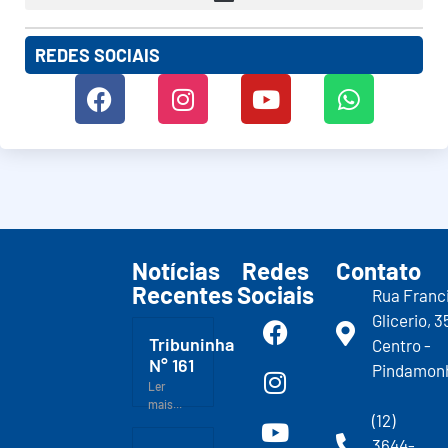
REDES SOCIAIS
Notícias
Redes
Contato
Recentes
Sociais
Rua Franc
Glicerio, 3
Tribuninha
Centro -
N° 161
Pindamon
Ler
mais...
(12)
3644-