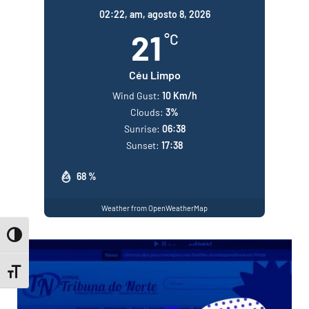
02:22,
am, agosto 8, 2026
21
°C
Céu Limpo
Wind Gust:
10 Km/h
Clouds:
3%
Sunrise:
06:38
Sunset:
17:38
68 %
Weather from OpenWeatherMap
Toggle High Contrast
Toggle Font size