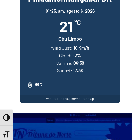
01:25,
am, agosto 6, 2026
21
°C
Céu Limpo
Wind Gust:
10 Km/h
Clouds:
3%
Sunrise:
06:38
Sunset:
17:38
68 %
Weather from OpenWeatherMap
Toggle High Contrast
Toggle Font size