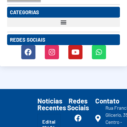
CATEGORIAS
REDES SOCIAIS
Notícias
Redes
Contato
Recentes
Sociais
Rua Franc
Glicerio, 3
Edital
Centro -