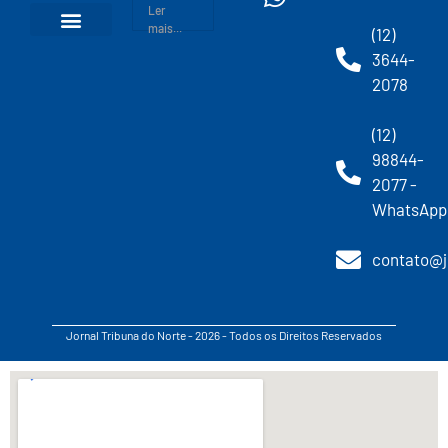
Ler
mais...
(12)
3644-
2078
(12)
98844-
2077 -
WhatsApp
contato@j
Jornal Tribuna do Norte - 2026 - Todos os Direitos Reservados