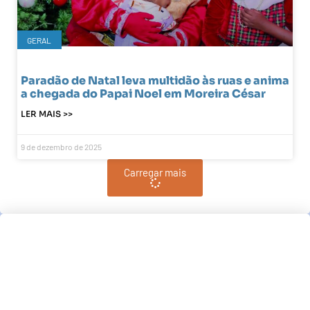
GERAL
Paradão de Natal leva multidão às ruas e anima
a chegada do Papai Noel em Moreira César
LER MAIS >>
9 de dezembro de 2025
Carregar mais
Pindamonhangaba, BR
00:43,
am, agosto 9, 2026