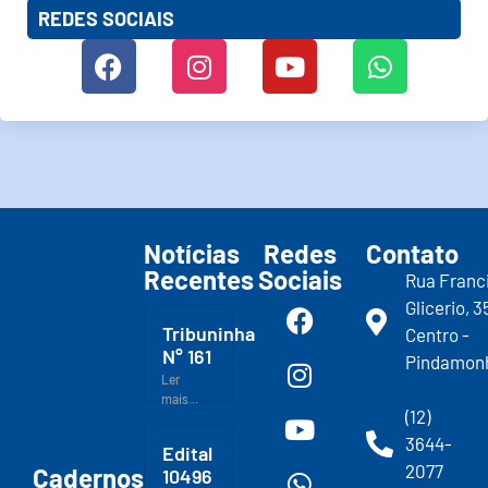
REDES SOCIAIS
Notícias
Redes
Contato
Recentes
Sociais
Rua Franc
Glicerio, 3
Tribuninha
Centro -
N° 161
Pindamon
Ler
mais...
(12)
3644-
Edital
2077
Cadernos
10496