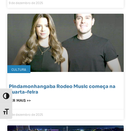
9 de dezembro de 2025
CULTURA
Pindamonhangaba Rodeo Music começa na
quarta-feira
Toggle High Contrast
LER MAIS >>
Toggle Font size
9 de dezembro de 2025