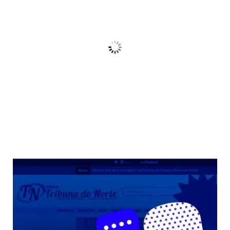
21
°C
Céu Limpo
Wind Gust:
10 Km/h
Clouds:
3%
Sunrise:
06:38
Sunset:
17:38
68 %
Weather from OpenWeatherMap