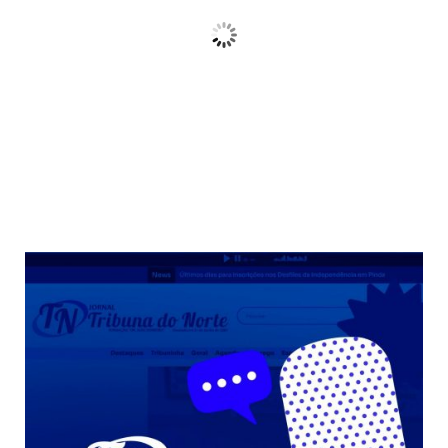
Céu Limpo
Wind Gust:
10 Km/h
Clouds:
3%
Sunrise:
06:38
Sunset:
17:38
68 %
Weather from OpenWeatherMap