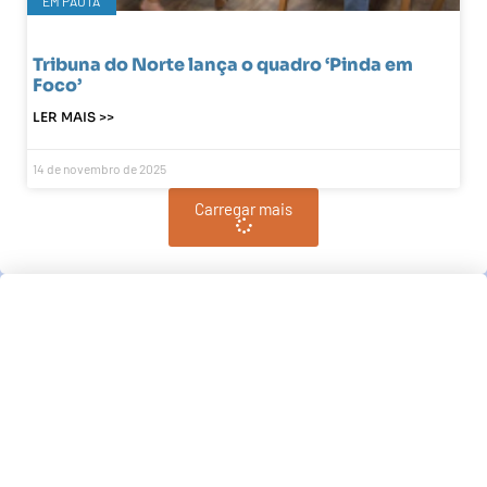
EM PAUTA
Tribuna do Norte lança o quadro ‘Pinda em
Foco’
LER MAIS >>
14 de novembro de 2025
Carregar mais
Pindamonhangaba, BR
08:56,
am, agosto 8, 2026
21
°C