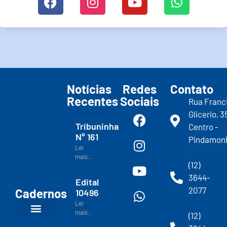
Notícias
Redes
Contato
Recentes
Sociais
Rua Franc
Glicerio, 3
Tribuninha
Centro -
N° 161
Pindamon
Ler
mais...
(12)
3644-
Edital
2077
Cadernos
10496
Ler
mais...
(12)