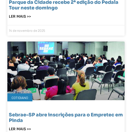
Parque da Cidade recebe 2ª edição do Pedala
Tour neste domingo
LER MAIS >>
14 de novembro de 2025
COTIDIANO
Sebrae-SP abre inscrições para o Empretec em
Pinda
LER MAIS >>