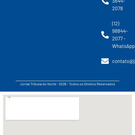
3644-
2078
(12)
98844-
2077 -
WhatsApp
contato@j
Jornal Tribuna do Norte - 2026 - Todos os Direitos Reservados