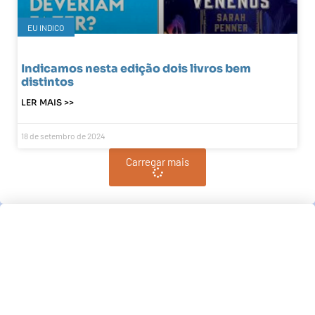
EU INDICO
Indicamos nesta edição dois livros bem
distintos
LER MAIS >>
18 de setembro de 2024
Carregar mais
Pindamonhangaba, BR
23:44,
pm, agosto 7, 2026
°C