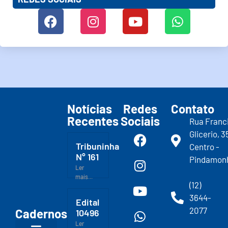
Notícias
Redes
Contato
Recentes
Sociais
Rua Franc
Glicerio, 3
Tribuninha
Centro -
N° 161
Pindamon
Ler
mais...
(12)
3644-
Edital
2077
Cadernos
10496
Ler