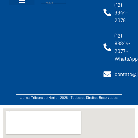
mais...
(12)
3644-
2078
(12)
98844-
2077 -
WhatsApp
contato@j
Jornal Tribuna do Norte - 2026 - Todos os Direitos Reservados