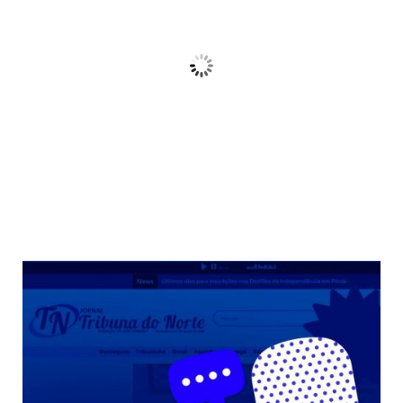
21
Céu Limpo
Wind Gust:
10 Km/h
Clouds:
3%
Sunrise:
06:38
Sunset:
17:38
68 %
Weather from OpenWeatherMap