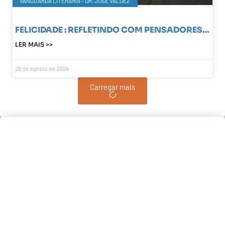
VANGUARDA LITERÁRIA - DR. JOSÉ VALDEZ
FELICIDADE : REFLETINDO COM PENSADORES…
LER MAIS >>
28 de agosto de 2024
Carregar mais
Pindamonhangaba, BR
00:18,
am, agosto 7, 2026
21
°C
Céu Limpo