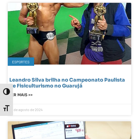
ESPORTES
Leandro Silva brilha no Campeonato Paulista
de Fisiculturismo no Guarujá
Toggle High Contrast
LER MAIS >>
Toggle Font size
28 de agosto de 2024