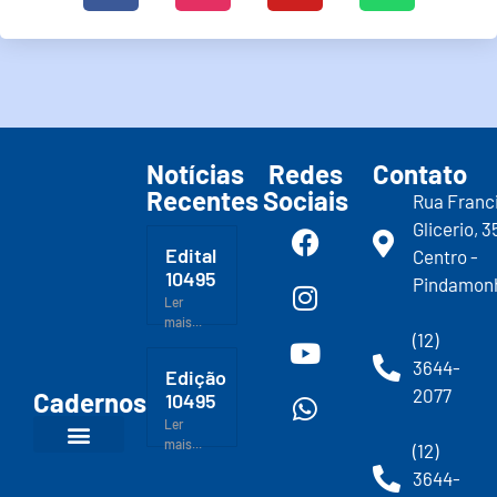
Notícias
Redes
Contato
Recentes
Sociais
Rua Franc
Glicerio, 3
Edital
Centro -
10495
Pindamon
Ler
mais...
(12)
3644-
Edição
2077
Cadernos
10495
Ler
mais...
(12)
3644-