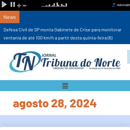
News
Defesa Civil de SP monta Gabinete de Crise para monitorar
ventania de até 100 km/h a partir desta quinta-feira (6)
agosto 28, 2024