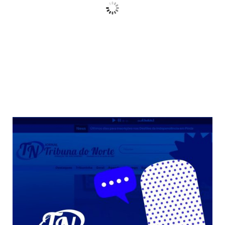
Wind Gust:
10 Km/h
Clouds:
3%
Sunrise:
06:38
Sunset:
17:38
68 %
Weather from OpenWeatherMap