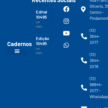
Rua Franc
Glicerio, 3
Edital
Centro -
10495
Pindamon
Ler
mais...
(12)
3644-
Edição
2077
Cadernos
10495
Ler
mais...
(12)
3644-
2078
(12)
98844-
2077 -
WhatsApp