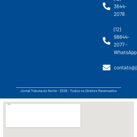
3644-
2078
(12)
98844-
2077 -
WhatsApp
contato@j
Jornal Tribuna do Norte - 2026 - Todos os Direitos Reservados