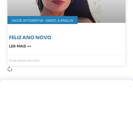
SAÚDE INTEGRATIVA - DANIELA ARAÚJO
FELIZ ANO NOVO
LER MAIS >>
17 de janeiro de 2024
Pindamonhangaba, BR
08:58,
am, agosto 6, 2026
21
°C