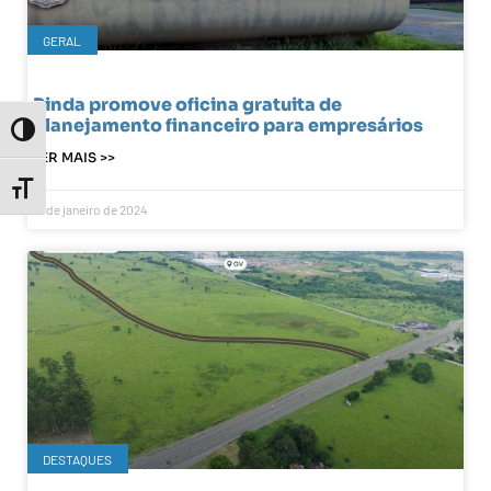
GERAL
Pinda promove oficina gratuita de
planejamento financeiro para empresários
Toggle High Contrast
LER MAIS >>
Toggle Font size
17 de janeiro de 2024
DESTAQUES