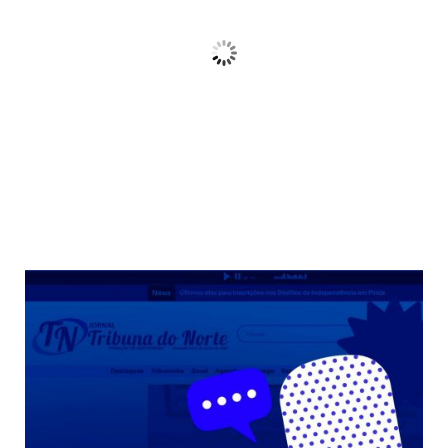
Céu Limpo
Wind Gust:
10 Km/h
Clouds:
3%
Sunrise:
06:38
Sunset:
17:38
68 %
Weather from OpenWeatherMap