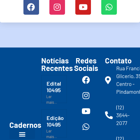
Notícias
Redes
Contato
Recentes
Sociais
Rua Franc
Glicerio, 3
Edital
Centro -
10495
Pindamon
Ler
mais...
(12)
3644-
Edição
2077
Cadernos
10495
Ler
mais...
(12)