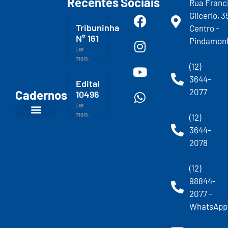
Recentes
Sociais
Rua Franc
Glicerio, 3
Tribuninha
Centro -
N° 161
Pindamon
Ler
mais...
(12)
3644-
Edital
2077
Cadernos
10496
Ler
mais...
(12)
3644-
2078
(12)
98844-
2077 -
WhatsApp