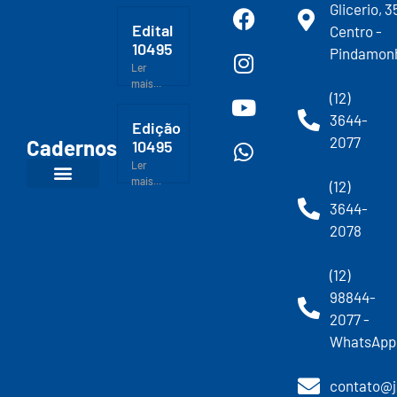
Glicerio, 3
Edital
Centro -
10495
Pindamon
Ler
mais...
(12)
3644-
Edição
2077
Cadernos
10495
Ler
mais...
(12)
3644-
2078
(12)
98844-
2077 -
WhatsApp
contato@j