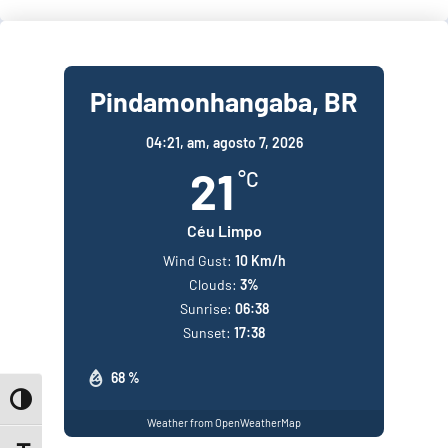
Pindamonhangaba, BR
04:21,
am, agosto 7, 2026
21
°C
Céu Limpo
Wind Gust:
10 Km/h
Clouds:
3%
Sunrise:
06:38
Sunset:
17:38
68 %
Toggle High Contrast
Weather from OpenWeatherMap