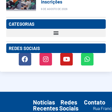
inscrições
6 DE AGOSTO DE 2026
CATEGORIAS
REDES SOCIAIS
Notícias
Redes
Contato
Recentes
Sociais
Rua Franc