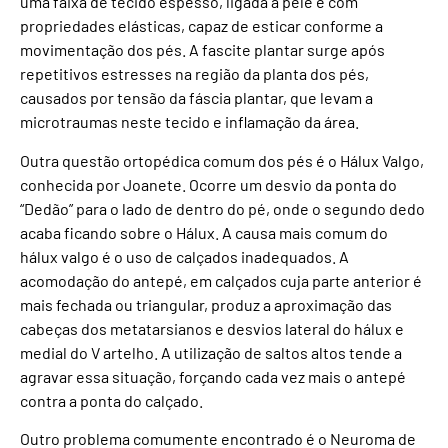
uma faixa de tecido espesso, ligada à pele e com
propriedades elásticas, capaz de esticar conforme a
movimentação dos pés. A fascite plantar surge após
repetitivos estresses na região da planta dos pés,
causados por tensão da fáscia plantar, que levam a
microtraumas neste tecido e inflamação da área.
Outra questão ortopédica comum dos pés é o Hálux Valgo,
conhecida por Joanete. Ocorre um desvio da ponta do
“Dedão” para o lado de dentro do pé, onde o segundo dedo
acaba ficando sobre o Hálux. A causa mais comum do
hálux valgo é o uso de calçados inadequados. A
acomodação do antepé, em calçados cuja parte anterior é
mais fechada ou triangular, produz a aproximação das
cabeças dos metatarsianos e desvios lateral do hálux e
medial do V artelho. A utilização de saltos altos tende a
agravar essa situação, forçando cada vez mais o antepé
contra a ponta do calçado.
Outro problema comumente encontrado é o Neuroma de