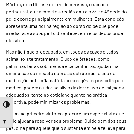
Mórton, uma fibrose do tecido nervoso, chamado
perineural, que acomete a região entre o 3º e o 4º dedo do
pé, e ocorre principalmente em mulheres. Esta condição
apresenta uma dor na região do dorso do pé que pode
irradiar até a sola, perto do antepé, entre os dedos onde
ele situa.
Mas não fique preocupado, em todos os casos citados
acima, existe tratamento. O uso de órteses, como
palmilhas feitas sob medida e calcanheiras, ajudam na
diminuição do impacto sobre as estruturas; o uso de
medicação anti-inflamatória ou analgésica prescrita pelo
médico, podem ajudar no alívio da dor; o uso de calçados
adequados, tanto no cotidiano quanto na prática
esportiva, pode minimizar os problemas.
Toggle High Contrast
Enfim, ao primeiro sintoma, procure um especialista que
pode ajudar a resolver seu problema. Cuide bem dos seus
Toggle Font size
pés, olhe para aquele que o sustenta em pé e te leva para