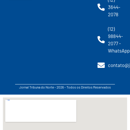
3644-
2078
(12)
98844-
2077 -
WhatsApp
contato@j
Jornal Tribuna do Norte - 2026 - Todos os Direitos Reservados