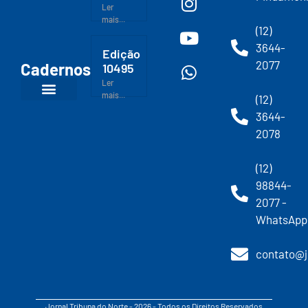
Ler
mais...
(12)
3644-
Edição
2077
Cadernos
10495
Ler
mais...
(12)
3644-
2078
(12)
98844-
2077 -
WhatsApp
contato@j
Jornal Tribuna do Norte - 2026 - Todos os Direitos Reservados