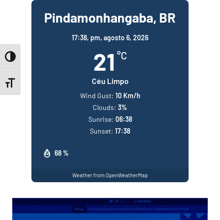
Pindamonhangaba, BR
17:38,
pm, agosto 6, 2026
21
°C
Toggle High Contrast
Céu Limpo
Toggle Font size
Wind Gust:
10 Km/h
Clouds:
3%
Sunrise:
06:38
Sunset:
17:38
68 %
Weather from OpenWeatherMap