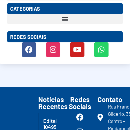
CATEGORIAS
REDES SOCIAIS
Notícias
Redes
Contato
Recentes
Sociais
Rua Franc
Glicerio, 3
Edital
Centro -
10495
Pindamon