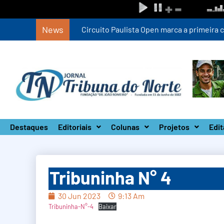
News
Circuito Paulista Open marca a primeira co
Destaques
Editoriais
Colunas
Projetos
Edit
Tribuninha N° 4
30 Jun 2023
9:13 Am
Tribuninha-N°-4
Baixar