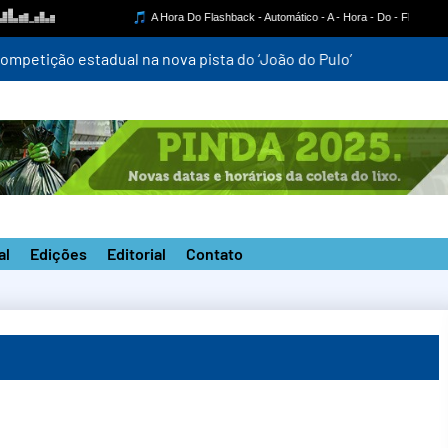
mpetição estadual na nova pista do ‘João do Pulo’
al
Edições
Editorial
Contato