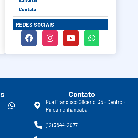
Contato
REDES SOCIAIS
is
Contato
Rua Francisco Glicerio, 35 - Centro -
Pindamonhangaba
(12) 3644-2077