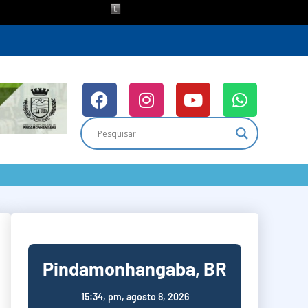
Pindamonhangaba, BR
15:34,
pm, agosto 8, 2026