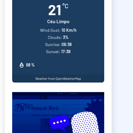
21
°C
Céu Limpo
Wind Gust:
10 Km/h
Clouds:
3%
Sunrise:
06:38
Sunset:
17:38
68 %
Weather from OpenWeatherMap