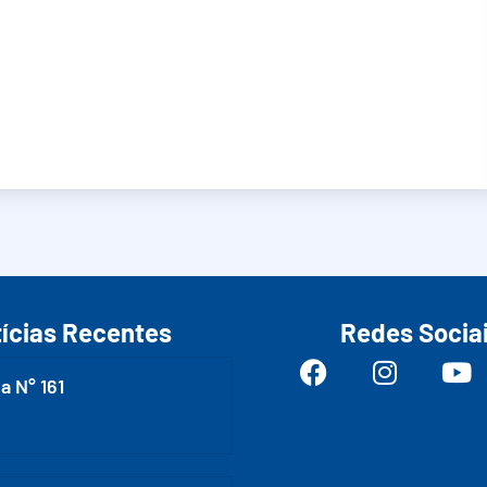
ícias Recentes
Redes Socia
a N° 161