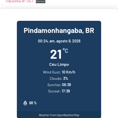
Tribuninha-N°-24-1
Baixar
Pindamonhangaba, BR
00:24,
am, agosto 9, 2026
21
°C
Céu Limpo
Wind Gust:
10 Km/h
Clouds:
3%
Sunrise:
06:38
Sunset:
17:38
68 %
Weather from OpenWeatherMap