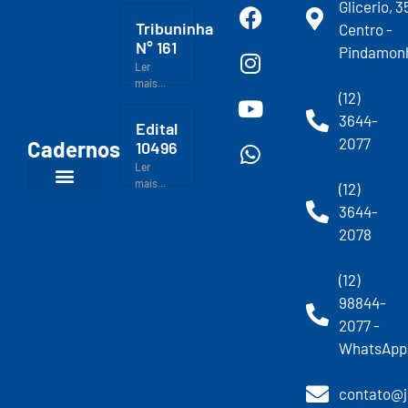
Glicerio, 3
Tribuninha
Centro -
N° 161
Pindamon
Ler
mais...
(12)
3644-
Edital
2077
Cadernos
10496
Ler
mais...
(12)
3644-
2078
(12)
98844-
2077 -
WhatsApp
contato@j