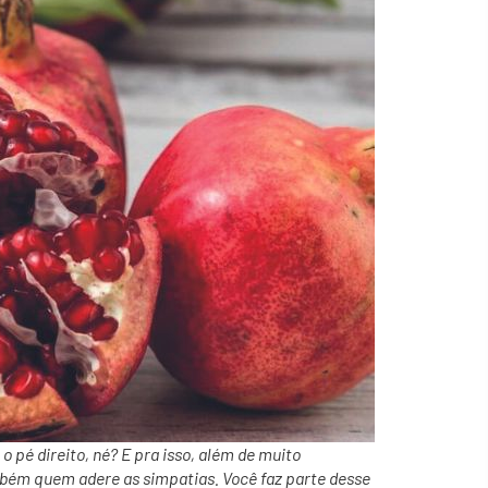
pé direito, né? E pra isso, além de muito
mbém quem adere as simpatias. Você faz parte desse