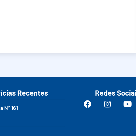
ícias Recentes
Redes Socia
a N° 161