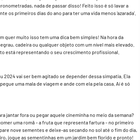
cronometradas, nada de passar disso! Feito isso é só lavar a
te os primeiros dias do ano para ter uma vida menos ‘azarada’.
em quer muito isso tem uma dica bem simples! Na hora da
degrau, cadeira ou qualquer objeto com um nível mais elevado.
ato está representando o seu crescimento profissional.
eu 2024 vai ser bem agitado se depender dessa simpatia. Ela
 pegue uma mala de viagem e ande com ela pela casa. Aí é só
ara jantar fora ou pegar aquele cineminha no meio da semana?
comer uma romã – a fruta que representa fartura – no primeiro
pare nove sementes e deixe-as secando no sol até o fim do dia,
eiro, jogue as sementinhas em um jardim bem florido e pronto!