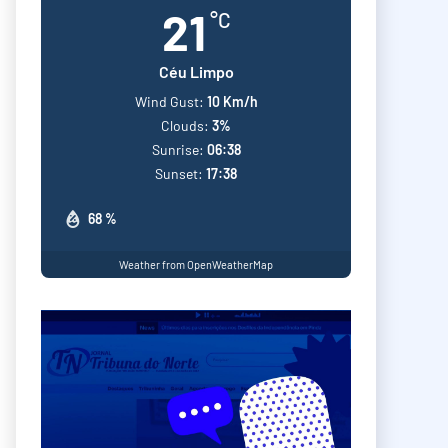
21
°C
Céu Limpo
Wind Gust:
10 Km/h
Clouds:
3%
Sunrise:
06:38
Sunset:
17:38
68 %
Weather from OpenWeatherMap