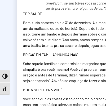
time? Bom, se sim talvez você já conhe
servir para relembrar algumas delas. M
TER SAÚDE
Bom, tudo começa no dia 31 de dezembro. A simpati
um de melissa e outro de hortelã. Depois de tudo la
isso, tome um banho e depois derrame sobre o cor
cai você tem que dizer: “Ano novo, novos tempos. 
uma toalha branca pra se secar e depois jogue as
BRIGAS EM FAMÍLIA? NUNCA MAIS!
Sabe aquela família de comercial de margarina que
simpatia é pra você mesmo! Você vai precisar reuni
oração e antes de terminar, dizer: “união esperada
Toggle High Contrast
seja abençoada”. Ah, não se esqueça de fazer o si
MUITA SORTE PRA VOCÊ
Toggle Font size
Você acha que as coisas estão dando meio errado 
essa regrinha básica talvez as coisas mudem muito