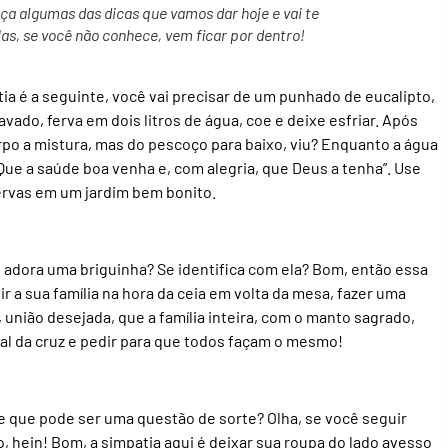
ça algumas das dicas que vamos dar hoje e vai te
as, se você não conhece, vem ficar por dentro!
a é a seguinte, você vai precisar de um punhado de eucalipto,
vado, ferva em dois litros de água, coe e deixe esfriar. Após
po a mistura, mas do pescoço para baixo, viu? Enquanto a água
Que a saúde boa venha e, com alegria, que Deus a tenha”. Use
 ervas em um jardim bem bonito.
 adora uma briguinha? Se identifica com ela? Bom, então essa
r a sua família na hora da ceia em volta da mesa, fazer uma
, união desejada, que a família inteira, com o manto sagrado,
nal da cruz e pedir para que todos façam o mesmo!
e que pode ser uma questão de sorte? Olha, se você seguir
, hein! Bom, a simpatia aqui é deixar sua roupa do lado avesso