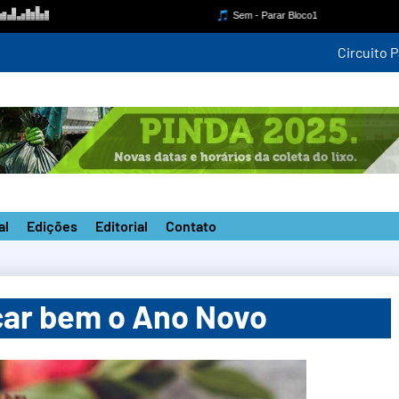
mpetição estadual na nova pista do ‘João do Pulo’
al
Edições
Editorial
Contato
çar bem o Ano Novo