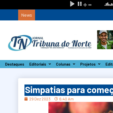
News
Circuito Paulista Open marca a primeira co
Destaques
Editoriais
Colunas
Projetos
Edit
Simpatias para come
29 Dez 2023
6:40 Am