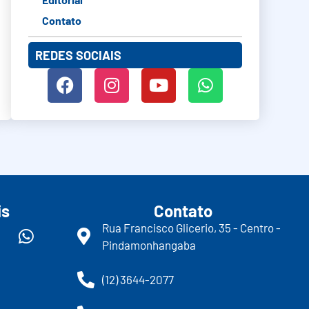
Contato
REDES SOCIAIS
is
Contato
Rua Francisco Glicerio, 35 - Centro -
Pindamonhangaba
(12) 3644-2077