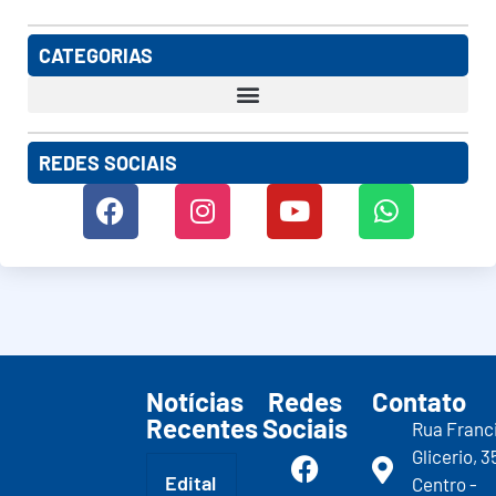
CATEGORIAS
REDES SOCIAIS
Notícias
Redes
Contato
Recentes
Sociais
Rua Franc
Glicerio, 3
Edital
Centro -