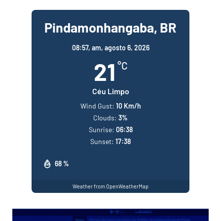
Pindamonhangaba, BR
08:57,
am, agosto 6, 2026
21
°C
Céu Limpo
Wind Gust:
10 Km/h
Clouds:
3%
Sunrise:
06:38
Sunset:
17:38
68 %
Weather from OpenWeatherMap