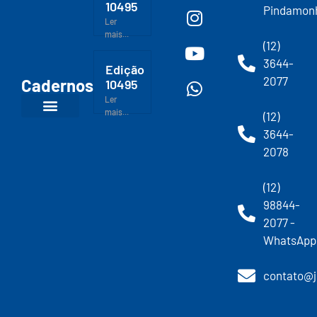
10495
Pindamon
Ler
mais...
(12)
3644-
Edição
2077
Cadernos
10495
Ler
mais...
(12)
3644-
2078
(12)
98844-
2077 -
WhatsApp
contato@j