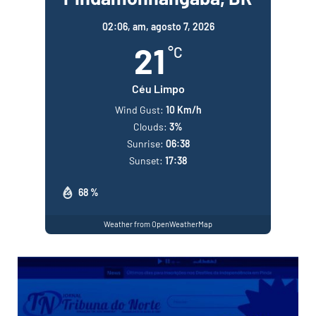
02:06,
am, agosto 7, 2026
21
°C
Céu Limpo
Wind Gust:
10 Km/h
Clouds:
3%
Sunrise:
06:38
Sunset:
17:38
68 %
Weather from OpenWeatherMap