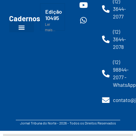
(12)
3644-
Edição
2077
Cadernos
10495
Ler
mais...
(12)
3644-
2078
(12)
98844-
2077 -
WhatsApp
contato@j
Jornal Tribuna do Norte - 2026 - Todos os Direitos Reservados