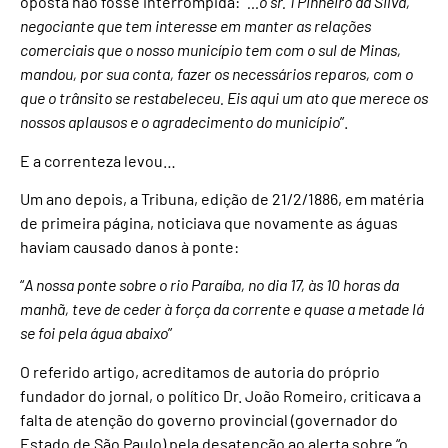
oposta não fosse interrompida: “
…o sr. 1 Pinheiro da Silva,
negociante que tem interesse em manter as relações
comerciais que o nosso município tem com o sul de Minas,
mandou, por sua conta, fazer os necessários reparos, com o
que o trânsito se restabeleceu. Eis aqui um ato que merece os
nossos aplausos e o agradecimento do município
”.
E a correnteza levou…
Um ano depois, a Tribuna, edição de 21/2/1886, em matéria
de primeira página, noticiava que novamente as águas
haviam causado danos à ponte:
“
A nossa ponte sobre o rio Paraíba, no dia 17, às 10 horas da
manhã, teve de ceder à força da corrente e quase a metade lá
se foi pela água abaixo
”
O referido artigo, acreditamos de autoria do próprio
fundador do jornal, o político Dr. João Romeiro, criticava a
falta de atenção do governo provincial (governador do
Estado de São Paulo) pela desatenção ao alerta sobre “o