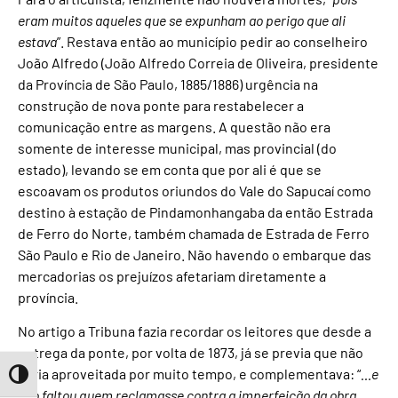
eram muitos aqueles que se expunham ao perigo que ali
estava
”. Restava então ao município pedir ao conselheiro
João Alfredo (João Alfredo Correia de Oliveira, presidente
da Província de São Paulo, 1885/1886) urgência na
construção de nova ponte para restabelecer a
comunicação entre as margens. A questão não era
somente de interesse municipal, mas provincial (do
estado), levando se em conta que por ali é que se
escoavam os produtos oriundos do Vale do Sapucaí como
destino à estação de Pindamonhangaba da então Estrada
de Ferro do Norte, também chamada de Estrada de Ferro
São Paulo e Rio de Janeiro. Não havendo o embarque das
mercadorias os prejuízos afetariam diretamente a
província.
No artigo a Tribuna fazia recordar os leitores que desde a
entrega da ponte, por volta de 1873, já se previa que não
seria aproveitada por muito tempo, e complementava: “
…e
Toggle High Contrast
não faltou quem reclamasse contra a imperfeição da obra.