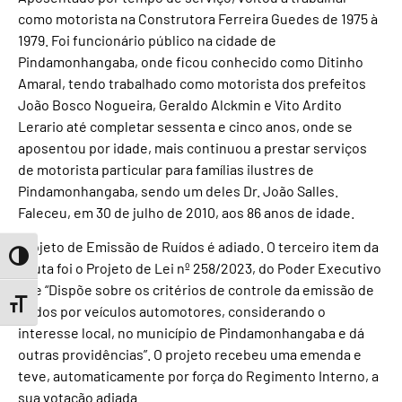
como motorista na Construtora Ferreira Guedes de 1975 à
1979. Foi funcionário público na cidade de
Pindamonhangaba, onde ficou conhecido como Ditinho
Amaral, tendo trabalhado como motorista dos prefeitos
João Bosco Nogueira, Geraldo Alckmin e Vito Ardito
Lerario até completar sessenta e cinco anos, onde se
aposentou por idade, mais continuou a prestar serviços
de motorista particular para famílias ilustres de
Pindamonhangaba, sendo um deles Dr. João Salles.
Faleceu, em 30 de julho de 2010, aos 86 anos de idade.
Projeto de Emissão de Ruídos é adiado. O terceiro item da
Toggle High Contrast
pauta foi o Projeto de Lei nº 258/2023, do Poder Executivo
que “Dispõe sobre os critérios de controle da emissão de
Toggle Font size
ruídos por veículos automotores, considerando o
interesse local, no município de Pindamonhangaba e dá
outras providências”. O projeto recebeu uma emenda e
teve, automaticamente por força do Regimento Interno, a
sua votação adiada.