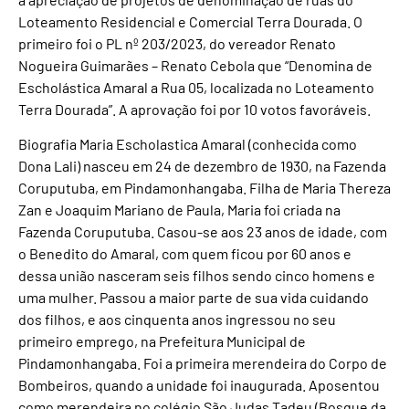
Loteamento Residencial e Comercial Terra Dourada. O
primeiro foi o PL nº 203/2023, do vereador Renato
Nogueira Guimarães – Renato Cebola que “Denomina de
Escholástica Amaral a Rua 05, localizada no Loteamento
Terra Dourada”. A aprovação foi por 10 votos favoráveis.
Biografia Maria Escholastica Amaral (conhecida como
Dona Lali) nasceu em 24 de dezembro de 1930, na Fazenda
Coruputuba, em Pindamonhangaba. Filha de Maria Thereza
Zan e Joaquim Mariano de Paula, Maria foi criada na
Fazenda Coruputuba. Casou-se aos 23 anos de idade, com
o Benedito do Amaral, com quem ficou por 60 anos e
dessa união nasceram seis filhos sendo cinco homens e
uma mulher. Passou a maior parte de sua vida cuidando
dos filhos, e aos cinquenta anos ingressou no seu
primeiro emprego, na Prefeitura Municipal de
Pindamonhangaba. Foi a primeira merendeira do Corpo de
Bombeiros, quando a unidade foi inaugurada. Aposentou
como merendeira no colégio São Judas Tadeu (Bosque da