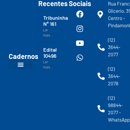
Recentes
Sociais
Rua Franc
Glicerio, 3
Tribuninha
Centro -
N° 161
Pindamon
Ler
mais...
(12)
3644-
Edital
2077
Cadernos
10496
Ler
mais...
(12)
3644-
2078
(12)
98844-
2077 -
WhatsApp