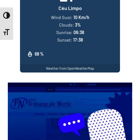
Céu Limpo
Toggle High Contrast
Wind Gust:
10 Km/h
Clouds:
3%
Sunrise:
06:38
Toggle Font size
Sunset:
17:38
68 %
Weather from OpenWeatherMap