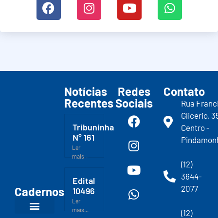
Notícias
Redes
Contato
Recentes
Sociais
Rua Franc
Glicerio, 3
Tribuninha
Centro -
N° 161
Pindamon
Ler
mais...
(12)
3644-
Edital
2077
Cadernos
10496
Ler
mais...
(12)