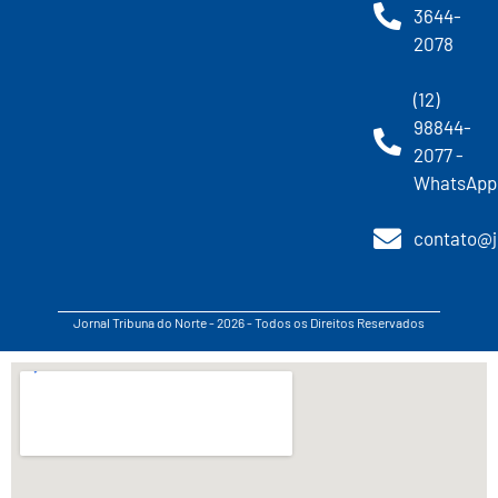
3644-
2078
(12)
98844-
2077 -
WhatsApp
contato@j
Jornal Tribuna do Norte - 2026 - Todos os Direitos Reservados