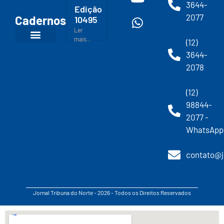
3644-
Edição
2077
Cadernos
10495
Ler
mais...
(12)
3644-
2078
(12)
98844-
2077 -
WhatsApp
contato@j
Jornal Tribuna do Norte - 2026 - Todos os Direitos Reservados