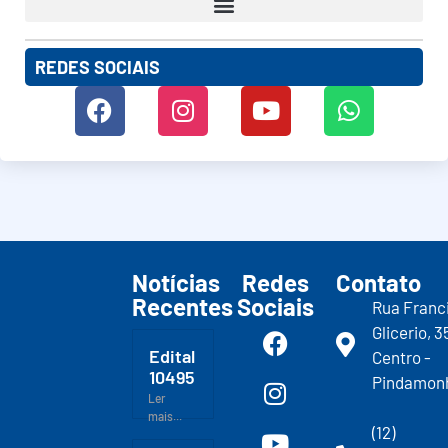
REDES SOCIAIS
Notícias
Redes
Contato
Recentes
Sociais
Rua Franc
Glicerio, 3
Edital
Centro -
10495
Pindamon
Ler
mais...
(12)