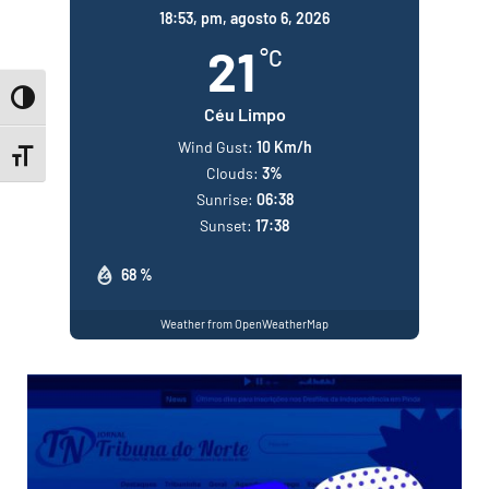
18:53,
pm, agosto 6, 2026
21
°C
Toggle High Contrast
Céu Limpo
Wind Gust:
10 Km/h
Toggle Font size
Clouds:
3%
Sunrise:
06:38
Sunset:
17:38
68 %
Weather from OpenWeatherMap