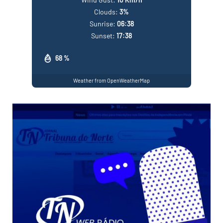
Clouds:
3%
Sunrise:
06:38
Sunset:
17:38
68 %
Weather from OpenWeatherMap