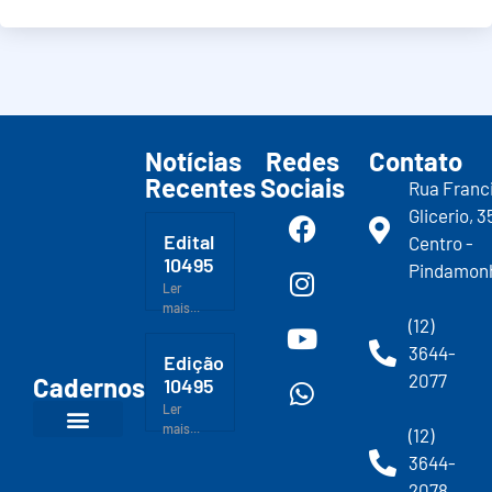
Notícias
Redes
Contato
Recentes
Sociais
Rua Franc
Glicerio, 3
Edital
Centro -
10495
Pindamon
Ler
mais...
(12)
3644-
Edição
2077
Cadernos
10495
Ler
mais...
(12)
3644-
2078