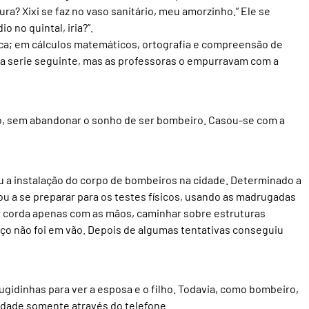
ra? Xixi se faz no vaso sanitário, meu amorzinho.” Ele se
o no quintal, iria?”.
ica; em cálculos matemáticos, ortografia e compreensão de
m a serie seguinte, mas as professoras o empurravam com a
ro, sem abandonar o sonho de ser bombeiro. Casou-se com a
u a instalação do corpo de bombeiros na cidade. Determinado a
sou a se preparar para os testes físicos, usando as madrugadas
lar corda apenas com as mãos, caminhar sobre estruturas
ço não foi em vão. Depois de algumas tentativas conseguiu
gidinhas para ver a esposa e o filho. Todavia, como bombeiro,
udade somente através do telefone.