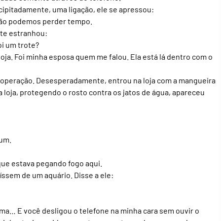
cipitadamente, uma ligação, ele se apressou:
 Não podemos perder tempo.
te estranhou:
i um trote?
oja. Foi minha esposa quem me falou. Ela está lá dentro com o
a operação. Desesperadamente, entrou na loja com a mangueira
a loja, protegendo o rosto contra os jatos de água, apareceu
hum.
ue estava pegando fogo aqui.
íssem de um aquário. Disse a ele:
a… E você desligou o telefone na minha cara sem ouvir o