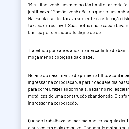
“Meu filho, você, um menino tão bonito fazendo feiu
justificava: “Mamãe, você não iria querer um incêndi
Na escola, se destacava somente na educação fís
textos, era sofrível. Suas notas não o capacitava
barriga por considerá-lo digno de dó.
Trabalhou por vários anos no mercadinho do bair
moça menos cobiçada da cidade.
No ano do nascimento do primeiro filho, acontece
ingressar na corporação, a partir daquele dia pas
para correr, fazer abdominais, nadar no rio, esca
metálicas de uma construção abandonada. O esfor
ingressar na corporação.
Quando trabalhava no mercadinho conseguia dar fu
o buraco era mais embaixo. Conseguia matar a sa