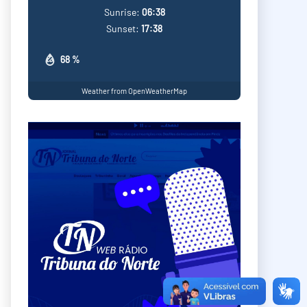
Sunrise:
06:38
Sunset:
17:38
68 %
Weather from OpenWeatherMap