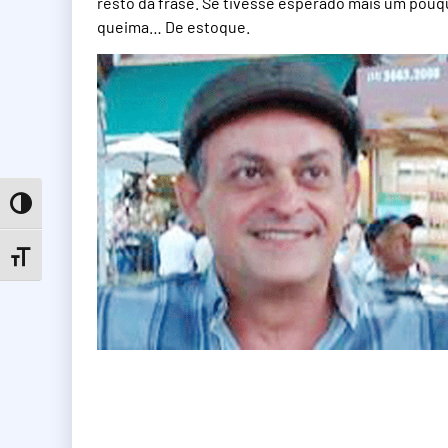
resto da frase. Se tivesse esperado mais um pou
queima… De estoque.
Toggle High Contrast
Toggle Font size