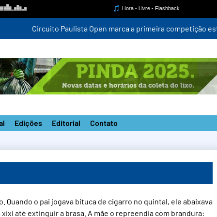
mpetição estadual na nova pista do ‘João do Pulo’
al
Edições
Editorial
Contato
Quando o pai jogava bituca de cigarro no quintal, ele abaixava
va xixi até extinguir a brasa. A mãe o repreendia com brandura: