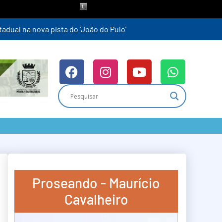
Proseando - Maurício
Cavalheiro