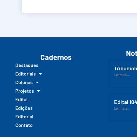
Not
Cadernos
Destaques
Tribuninh
Editoriais
Ler mais...
Colunas
Projetos
Edital
Edital 10
Edições
Ler mais...
Editorial
Contato