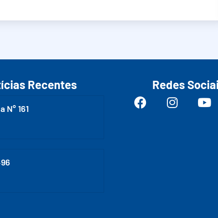
ícias Recentes
Redes Socia
a N° 161
496