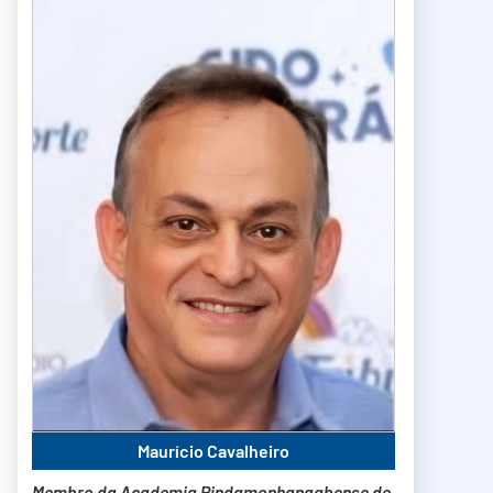
Maurício Cavalheiro
Membro da Academia Pindamonhangabense de