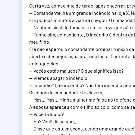
Certa vez, comecinho de tarde, após encerrar, pre
— Comandante, há um grande incêndio na loja X.
Em poucos minutos a viatura chegou. O comandan
— Nenhum sinal de fumaça. Tem certeza que não fo
— Tenho sim, comandante. O incêndio é dentro da l
meu filho.
Ele não esperou o comandante ordenar o início d
aberta e despejou água pra todo lado. O gerente d
enlouquecido.
— Vocês estão malucos? O que significa isso?
— Viemos apagar o incêndio.
— Incêndio? Que incêndio? Não tem incêndio nen
Os olhos do comandante fuzilavam.
— Mas… Mas… Minha mulher me falou ao telefone q
A esposa apareceu com o filho ao colo, como se sa
— Você tá louco?
— Eu? Você disse que…
— Disse que estava acontecendo uma grande queim