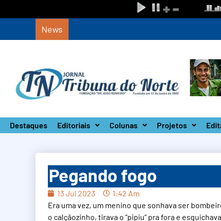
News
Circuito Paulista Open marca a primeira co
Destaques
Editoriais
Colunas
Projetos
Edit
Pegando fogo
13 Jul 2023
1:42 Am
Era uma vez, um menino que sonhava ser bombeiro. 
o calçãozinho, tirava o “pipiu” pra fora e esguicha