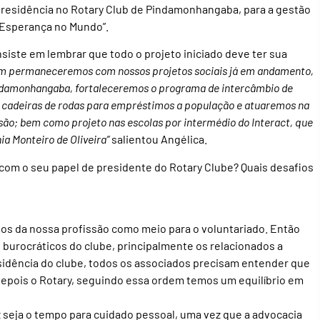
 presidência no Rotary Club de Pindamonhangaba, para a gestão
e Esperança no Mundo”.
nsiste em lembrar que todo o projeto iniciado deve ter sua
m permaneceremos com nossos projetos sociais já em andamento,
indamonhangaba, fortaleceremos o programa de intercâmbio de
 cadeiras de rodas para empréstimos a população e atuaremos na
são; bem como projeto nas escolas por intermédio do Interact, que
a Monteiro de Oliveira”
salientou Angélica.
 com o seu papel de presidente do Rotary Clube? Quais desafios
os da nossa profissão como meio para o voluntariado. Então
 burocráticos do clube, principalmente os relacionados a
esidência do clube, todos os associados precisam entender que
e depois o Rotary, seguindo essa ordem temos um equilíbrio em
z seja o tempo para cuidado pessoal, uma vez que a advocacia