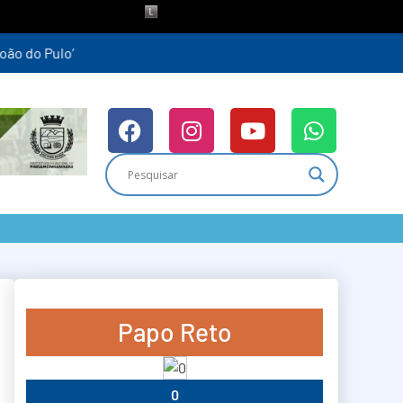
Papo Reto
0