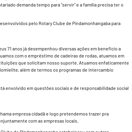
ariado demanda tempo para “servir” e a família precisa ter o
os desenvolvidos pelo Rotary Clube de Pindamonhangaba para
eus 71 anos já desempenhou diversas ações em beneficio a
atuamos com o empréstimo de cadeiras de rodas, atuamos em
tituições que solicitam nosso suporte. Atuamos enfaticamente
iomielite, além de termos os programas de intercambio
á envolvido em questões sociais e de responsabilidade social
 chama empresa cidadã e logo pretendemos trazer pra
onjuntamente com as empresas locais.
ary Clube de Pindamonhangaba estabeleceu com outras