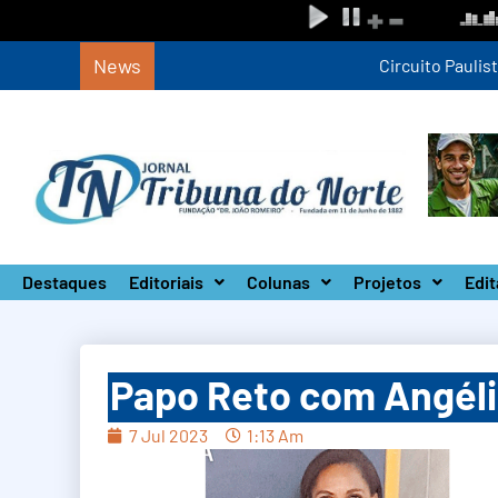
News
Circuito Paulista Open marca a primeira co
Destaques
Editoriais
Colunas
Projetos
Edit
Papo Reto com Angéli
7 Jul 2023
1:13 Am