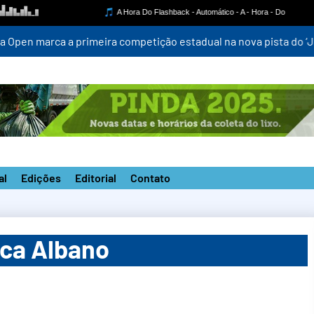
mpetição estadual na nova pista do ‘João do Pulo’
al
Edições
Editorial
Contato
ca Albano