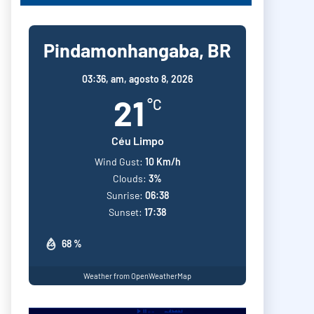
Pindamonhangaba, BR
03:36,
am, agosto 8, 2026
21
°C
Céu Limpo
Wind Gust:
10 Km/h
Clouds:
3%
Sunrise:
06:38
Sunset:
17:38
68 %
Weather from OpenWeatherMap