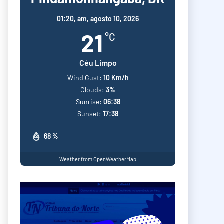
01:20,
am, agosto 10, 2026
21
°C
Céu Limpo
Wind Gust:
10 Km/h
Clouds:
3%
Sunrise:
06:38
Sunset:
17:38
68 %
Weather from OpenWeatherMap