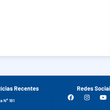
ícias Recentes
Redes Socia
a N° 161