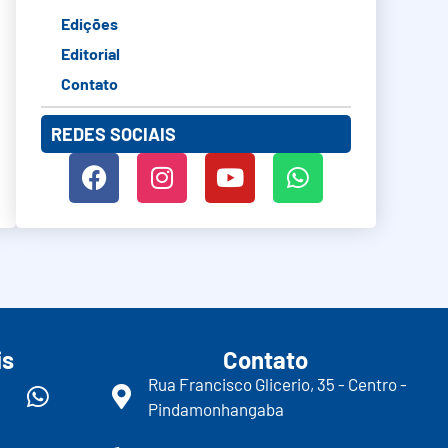
Edições
Editorial
Contato
REDES SOCIAIS
is
Contato
Rua Francisco Glicerio, 35 - Centro -
Pindamonhangaba