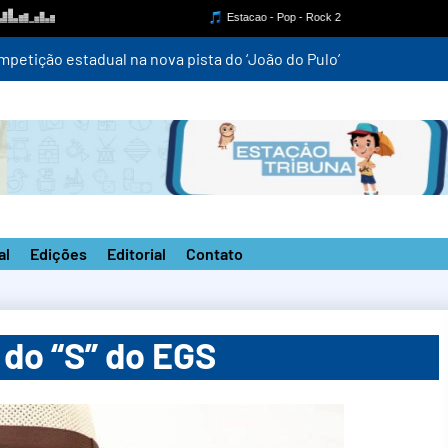
mpetição estadual na nova pista do ‘João do Pulo’
al
Edições
Editorial
Contato
 do “S” do EGS