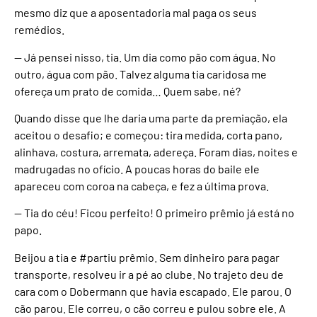
mesmo diz que a aposentadoria mal paga os seus
remédios.
— Já pensei nisso, tia. Um dia como pão com água. No
outro, água com pão. Talvez alguma tia caridosa me
ofereça um prato de comida… Quem sabe, né?
Quando disse que lhe daria uma parte da premiação, ela
aceitou o desafio; e começou: tira medida, corta pano,
alinhava, costura, arremata, adereça. Foram dias, noites e
madrugadas no ofício. A poucas horas do baile ele
apareceu com coroa na cabeça, e fez a última prova.
— Tia do céu! Ficou perfeito! O primeiro prêmio já está no
papo.
Beijou a tia e #partiu prêmio. Sem dinheiro para pagar
transporte, resolveu ir a pé ao clube. No trajeto deu de
cara com o Dobermann que havia escapado. Ele parou. O
cão parou. Ele correu, o cão correu e pulou sobre ele. A