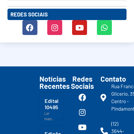
REDES SOCIAIS
Notícias
Redes
Contato
Recentes
Sociais
Rua Franc
Glicerio, 3
Edital
Centro -
10495
Pindamon
Ler
mais...
(12)
3644-
Edição