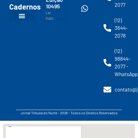
2077
Cadernos
10495
Ler
mais...
(12)
3644-
2078
(12)
98844-
2077 -
WhatsApp
contato@j
Jornal Tribuna do Norte - 2026 - Todos os Direitos Reservados