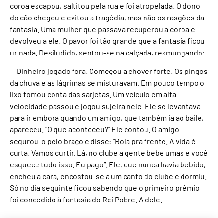
coroa escapou, saltitou pela rua e foi atropelada. O dono
do cão chegou e evitou a tragédia, mas não os rasgões da
fantasia. Uma mulher que passava recuperou a coroa e
devolveu a ele. O pavor foi tão grande que a fantasia ficou
urinada. Desiludido, sentou-se na calçada, resmungando:
— Dinheiro jogado fora. Começou a chover forte. Os pingos
da chuva e as lágrimas se misturavam. Em pouco tempo o
lixo tomou conta das sarjetas. Um veículo em alta
velocidade passou e jogou sujeira nele. Ele se levantava
para ir embora quando um amigo, que também ia ao baile,
apareceu. “O que aconteceu?” Ele contou. O amigo
segurou-o pelo braço e disse: “Bola pra frente. A vida é
curta. Vamos curtir. Lá, no clube a gente bebe umas e você
esquece tudo isso. Eu pago”. Ele, que nunca havia bebido,
encheu a cara, encostou-se a um canto do clube e dormiu.
Só no dia seguinte ficou sabendo que o primeiro prêmio
foi concedido à fantasia do Rei Pobre. A dele.