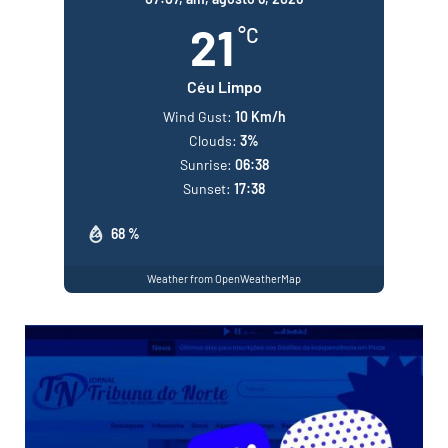
21
°C
Céu Limpo
Wind Gust:
10 Km/h
Clouds:
3%
Sunrise:
06:38
Sunset:
17:38
68 %
Weather from OpenWeatherMap