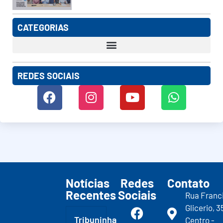
CATEGORIAS
REDES SOCIAIS
Notícias
Redes
Contato
Recentes
Sociais
Rua Franc
Glicerio, 3
Tribuninha
Centro -