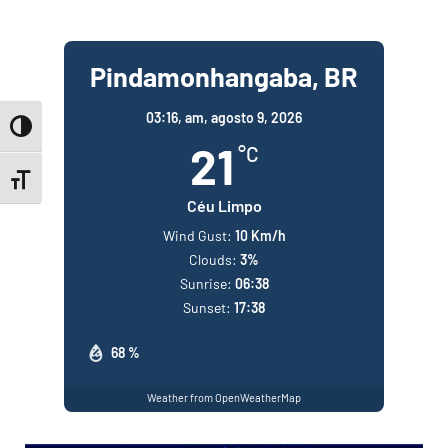
Pindamonhangaba, BR
03:16,
am, agosto 9, 2026
Toggle High Contrast
21
°C
Toggle Font size
Céu Limpo
Wind Gust:
10 Km/h
Clouds:
3%
Sunrise:
06:38
Sunset:
17:38
68 %
Weather from OpenWeatherMap