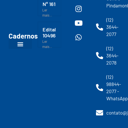
N° 161
Pindamon
Ler
mais...
(12)
3644-
Edital
2077
Cadernos
10496
Ler
mais...
(12)
3644-
2078
(12)
98844-
2077 -
WhatsApp
contato@j