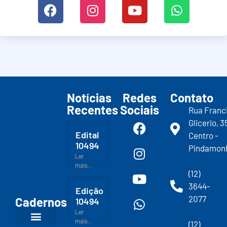
Notícias
Redes
Contato
Recentes
Sociais
Rua Franc
Glicerio, 3
Edital
Centro -
10494
Pindamon
Ler
mais...
(12)
3644-
Edição
2077
Cadernos
10494
Ler
mais...
(12)