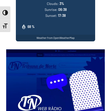
Clouds:
3%
Sunrise:
06:38
Toggle High Contrast
Sunset:
17:38
Toggle Font size
68 %
Weather from OpenWeatherMap