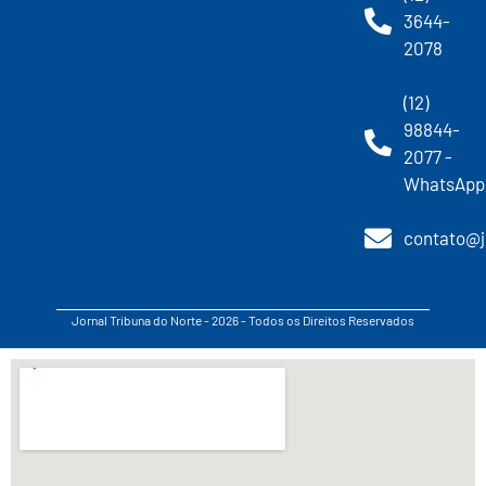
3644-
2078
(12)
98844-
2077 -
WhatsApp
contato@j
Jornal Tribuna do Norte - 2026 - Todos os Direitos Reservados