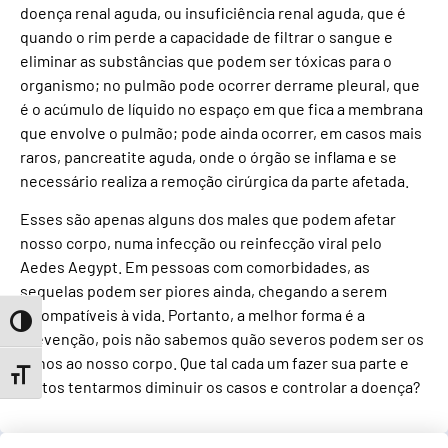
doença renal aguda, ou insuficiência renal aguda, que é
quando o rim perde a capacidade de filtrar o sangue e
eliminar as substâncias que podem ser tóxicas para o
organismo; no pulmão pode ocorrer derrame pleural, que
é o acúmulo de líquido no espaço em que fica a membrana
que envolve o pulmão; pode ainda ocorrer, em casos mais
raros, pancreatite aguda, onde o órgão se inflama e se
necessário realiza a remoção cirúrgica da parte afetada.
Esses são apenas alguns dos males que podem afetar
nosso corpo, numa infecção ou reinfecção viral pelo
Aedes Aegypt. Em pessoas com comorbidades, as
sequelas podem ser piores ainda, chegando a serem
incompatíveis à vida. Portanto, a melhor forma é a
Toggle High Contrast
prevenção, pois não sabemos quão severos podem ser os
danos ao nosso corpo. Que tal cada um fazer sua parte e
Toggle Font size
juntos tentarmos diminuir os casos e controlar a doença?