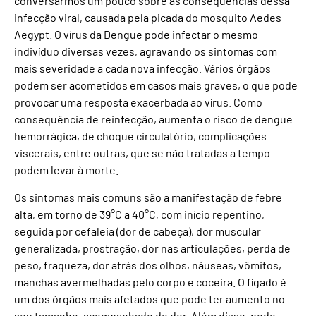
conversarmos um pouco sobre as consequências dessa
infecção viral, causada pela picada do mosquito Aedes
Aegypt. O vírus da Dengue pode infectar o mesmo
indivíduo diversas vezes, agravando os sintomas com
mais severidade a cada nova infecção. Vários órgãos
podem ser acometidos em casos mais graves, o que pode
provocar uma resposta exacerbada ao vírus. Como
consequência de reinfecção, aumenta o risco de dengue
hemorrágica, de choque circulatório, complicações
viscerais, entre outras, que se não tratadas a tempo
podem levar à morte.
Os sintomas mais comuns são a manifestação de febre
alta, em torno de 39°C a 40°C, com início repentino,
seguida por cefaleia (dor de cabeça), dor muscular
generalizada, prostração, dor nas articulações, perda de
peso, fraqueza, dor atrás dos olhos, náuseas, vômitos,
manchas avermelhadas pelo corpo e coceira. O fígado é
um dos órgãos mais afetados que pode ter aumento no
seu tamanho, acompanhado de dor. Além disso, pode