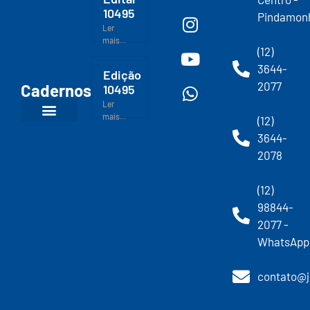
10495
Pindamon
Ler
mais...
(12)
3644-
Edição
2077
Cadernos
10495
Ler
mais...
(12)
3644-
2078
(12)
98844-
2077 -
WhatsApp
contato@j