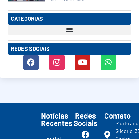
CATEGORIAS
REDES SOCIAIS
Notícias
Redes
Contato
Recentes
Sociais
Rua Franc
Glicerio, 3
Edital
Centro -