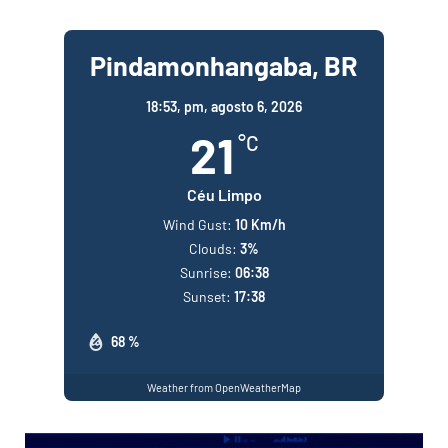
Pindamonhangaba, BR
18:53,
pm, agosto 6, 2026
21
°C
Céu Limpo
Wind Gust:
10 Km/h
Clouds:
3%
Sunrise:
06:38
Sunset:
17:38
68 %
Weather from OpenWeatherMap