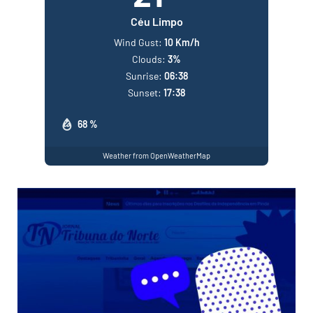
Céu Limpo
Wind Gust:
10 Km/h
Clouds:
3%
Sunrise:
06:38
Sunset:
17:38
68 %
Weather from OpenWeatherMap