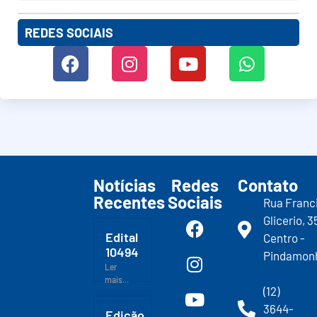
REDES SOCIAIS
Notícias
Redes
Contato
Recentes
Sociais
Rua Franc
Glicerio, 3
Edital
Centro -
10494
Pindamon
Ler
mais...
(12)
3644-
Edição