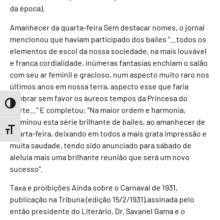
da época).
Amanhecer da quarta-feira Sem destacar nomes, o jornal
mencionou que haviam participado dos bailes “…todos os
elementos de escol da nossa sociedade, na mais louvável
e franca cordialidade, inúmeras fantasias enchiam o salão
com seu ar feminil e gracioso, num aspecto muito raro nos
últimos anos em nossa terra, aspecto esse que faria
lembrar sem favor os áureos tempos da Princesa do
Toggle High Contrast
Norte…” E completou: “Na maior ordem e harmonia,
terminou esta série brilhante de bailes, ao amanhecer de
Toggle Font size
quarta-feira, deixando em todos a mais grata impressão e
muita saudade, tendo sido anunciado para sábado de
aleluia mais uma brilhante reunião que será um novo
sucesso”.
Taxa e proibições Ainda sobre o Carnaval de 1931,
publicação na Tribuna (edição 15/2/1931),assinada pelo
então presidente do Literário, Dr. Savanel Gama e o