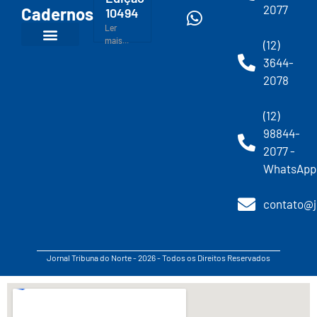
2077
Cadernos
10494
Ler
mais...
(12)
3644-
2078
(12)
98844-
2077 -
WhatsApp
contato@j
Jornal Tribuna do Norte - 2026 - Todos os Direitos Reservados