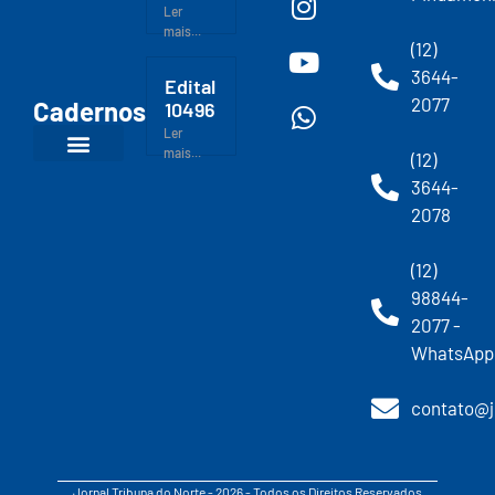
Ler
mais...
(12)
3644-
Edital
2077
Cadernos
10496
Ler
mais...
(12)
3644-
2078
(12)
98844-
2077 -
WhatsApp
contato@j
Jornal Tribuna do Norte - 2026 - Todos os Direitos Reservados