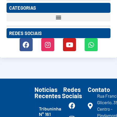
CATEGORIAS
REDES SOCIAIS
Notícias
Redes
Contato
Recentes
Sociais
Rua Franc
Glicerio, 3
Tribuninha
Centro -
N° 161
Pindamon