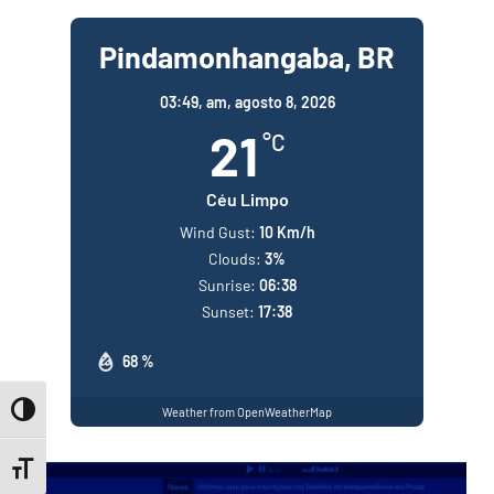
Pindamonhangaba, BR
03:49,
am, agosto 8, 2026
21
°C
Céu Limpo
Wind Gust:
10 Km/h
Clouds:
3%
Sunrise:
06:38
Sunset:
17:38
68 %
Toggle High Contrast
Weather from OpenWeatherMap
Toggle Font size