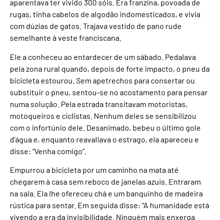
aparentava ter vivido 300 sóis. Era franzina, povoada de
rugas, tinha cabelos de algodão indomesticados, e vivia
com dúzias de gatos. Trajava vestido de pano rude
semelhante à veste franciscana.
Ele a conheceu ao entardecer de um sábado. Pedalava
pela zona rural quando, depois de forte impacto, o pneu da
bicicleta estourou. Sem apetrechos para consertar ou
substituir o pneu, sentou-se no acostamento para pensar
numa solução. Pela estrada transitavam motoristas,
motoqueiros e ciclistas. Nenhum deles se sensibilizou
com o infortúnio dele. Desanimado, bebeu o último gole
d’água e, enquanto reavaliava o estrago, ela apareceu e
disse: “Venha comigo”.
Empurrou a bicicleta por um caminho na mata até
chegarem à casa sem reboco de janelas azuis. Entraram
na sala. Ela lhe ofereceu chá e um banquinho de madeira
rústica para sentar. Em seguida disse: “A humanidade está
vivendo a era da invisibilidade. Ninguém mais enxerga