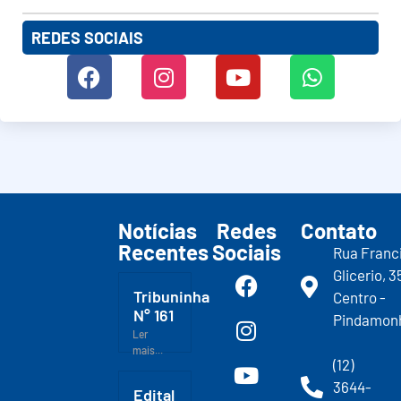
REDES SOCIAIS
Notícias
Redes
Contato
Recentes
Sociais
Rua Franc
Glicerio, 3
Tribuninha
Centro -
N° 161
Pindamon
Ler
mais...
(12)
3644-
Edital