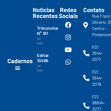
Notícias
Redes
Contato
Recentes
Sociais
Rua Franc
Glicerio, 3
Tribuninha
Centro -
N° 161
Pindamon
Ler
mais...
(12)
3644-
Edital
2077
Cadernos
10496
Ler
mais...
(12)
3644-
2078
(12)
98844-
2077 -