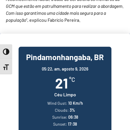
GCM que estão em patrulhamento para realizar a abordagem.
Com isso garantimos uma cidade mais segura para a
população
”, explicou Fabrício Pereira.
Toggle High Contrast
Pindamonhangaba, BR
Toggle Font size
05:22,
am, agosto 9, 2026
21
°C
Céu Limpo
Wind Gust:
10 Km/h
Clouds:
3%
Sunrise:
06:38
Sunset:
17:38