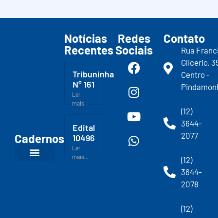
Notícias
Redes
Contato
Recentes
Sociais
Rua Franc
Glicerio, 3
Tribuninha
Centro -
N° 161
Pindamon
Ler
mais...
(12)
3644-
Edital
2077
Cadernos
10496
Ler
mais...
(12)
3644-
2078
(12)