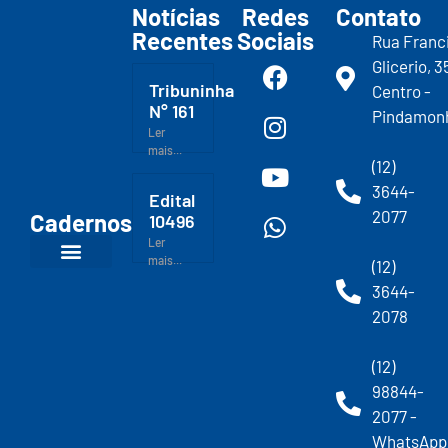
Notícias
Redes
Contato
Recentes
Sociais
Rua Franc
Glicerio, 3
Tribuninha
Centro -
N° 161
Pindamon
Ler
mais...
(12)
3644-
Edital
2077
Cadernos
10496
Ler
mais...
(12)
3644-
2078
(12)
98844-
2077 -
WhatsApp