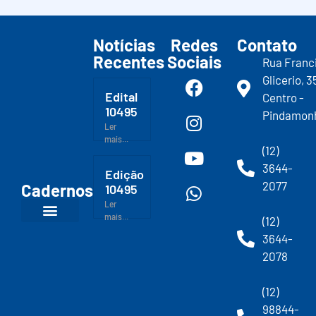
Notícias
Redes
Contato
Recentes
Sociais
Rua Franc
Glicerio, 3
Edital
Centro -
10495
Pindamon
Ler
mais...
(12)
3644-
Edição
2077
Cadernos
10495
Ler
mais...
(12)
3644-
2078
(12)
98844-