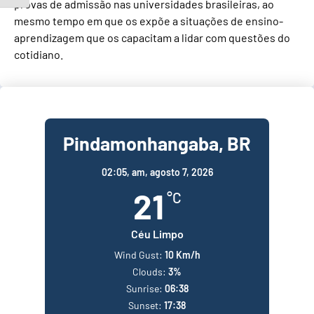
provas de admissão nas universidades brasileiras, ao
mesmo tempo em que os expõe a situações de ensino-
aprendizagem que os capacitam a lidar com questões do
cotidiano.
Pindamonhangaba, BR
02:05,
am, agosto 7, 2026
21
°C
Céu Limpo
Wind Gust:
10 Km/h
Clouds:
3%
Sunrise:
06:38
Sunset:
17:38