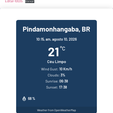
Edital-10035
Baixar
Pindamonhangaba, BR
10:15,
am, agosto 10, 2026
21
°C
Céu Limpo
Wind Gust:
10 Km/h
Clouds:
3%
Sunrise:
06:38
Sunset:
17:38
68 %
Weather from OpenWeatherMap