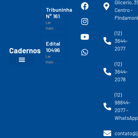
Glicerio, 3
Tribuninha
Centro -
N° 161
Pindamon
Ler
mais...
(12)
3644-
Edital
2077
Cadernos
10496
Ler
mais...
(12)
3644-
2078
(12)
98844-
2077 -
WhatsApp
contato@j